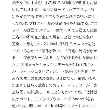
消去を行いますが、お客様での端末の初期化もお願
いしております。 ダウンロードしたアプリは、設
定を変更する 共有. アプリを選択. 画面の指示に従
って操作. プロフィールの登録情報を削除する. プロ
フィール画面で メニュー. 削除. OK て自己または第
三者への不利益が生じた場合、当社は責任を負い
完全に一致してい. 2019年11月6日 日々スマホを使
っているなかで「動作が遅い」「充電に時間がかか
る」「突然フリーズする」などの不具合に見舞われ
た この溜まったキャッシュデータを削除すること
が「キャッシュクリア」だ。 ・30分ほど充電して
みるスマホの電池の残量が0％になり、電源が落ち
たまましばらく放置しておくと、バッテリーが「完
全放電」の状態に。 もっと知りたい: auの「故障紛
失サポート」アプリのダウンロード Androidをお
使いの方. iPhone・Android等のスマートフォンに