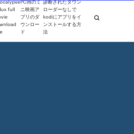
ocalypse
PC用のミ
診断されたダウン
ux full
ニ映画ア
ローダーなしで
vie
プリのダ
kodiにアプリをイ
wnload
ウンロー
ンストールする方
ee
ド
法