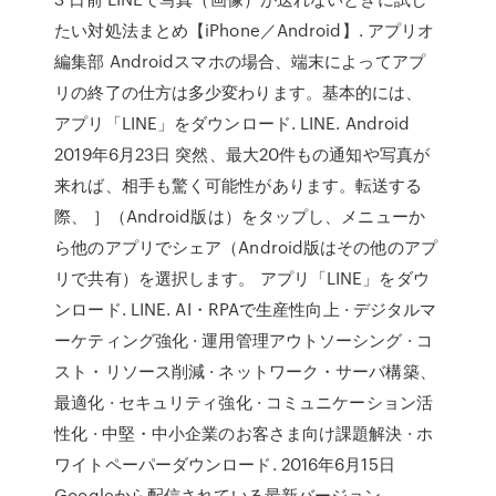
たい対処法まとめ【iPhone／Android】. アプリオ
編集部 Androidスマホの場合、端末によってアプ
リの終了の仕方は多少変わります。基本的には、
アプリ「LINE」をダウンロード. LINE. Android
2019年6月23日 突然、最大20件もの通知や写真が
来れば、相手も驚く可能性があります。転送する
際、 ］（Android版は）をタップし、メニューか
ら他のアプリでシェア（Android版はその他のアプ
リで共有）を選択します。 アプリ「LINE」をダウ
ンロード. LINE. AI・RPAで生産性向上 · デジタルマ
ーケティング強化 · 運用管理アウトソーシング · コ
スト・リソース削減 · ネットワーク・サーバ構築、
最適化 · セキュリティ強化 · コミュニケーション活
性化 · 中堅・中小企業のお客さま向け課題解決 · ホ
ワイトペーパーダウンロード. 2016年6月15日
Googleから配信されている最新バージョン