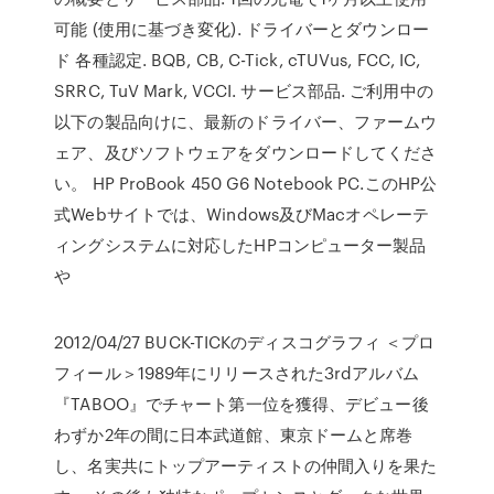
可能 (使用に基づき変化). ドライバーとダウンロー
ド 各種認定. BQB, CB, C-Tick, cTUVus, FCC, IC,
SRRC, TuV Mark, VCCI. サービス部品. ご利用中の
以下の製品向けに、最新のドライバー、ファームウ
ェア、及びソフトウェアをダウンロードしてくださ
い。 HP ProBook 450 G6 Notebook PC.このHP公
式Webサイトでは、Windows及びMacオペレーテ
ィングシステムに対応したHPコンピューター製品
や
2012/04/27 BUCK-TICKのディスコグラフィ ＜プロ
フィール＞1989年にリリースされた3rdアルバム
『TABOO』でチャート第一位を獲得、デビュー後
わずか2年の間に日本武道館、東京ドームと席巻
し、名実共にトップアーティストの仲間入りを果た