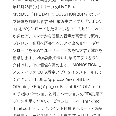
年12月26日(水)リリースのLIVE Blu-
ray&DVD「THE DAY IN QUESTION 2017」のライ
ブ映像を放映します 番組放映中にアプリ「VISION
α」をダウンロードしたスマホをユニカビジョンに
かざせば、スマホから番組の音声が高音質で流れ、
プレゼント企画へ応募することが出来ます！ ダウ
ンロードを集めてユーザーベースを拡大する戦略を
構築します。 検索頻度の高い用語でアプリをラン
ク付けし、その価値を高めます。 MONOSTICK-モ
ノスティックにOTA設定アプリをインストールして
ください。(BLUEはApp_xxx-Parent-BLUE-
OTA.bin、REDはApp_xxx-Parent-RED-OTA.bin ).
※ 子機のバージョンと同じバージョンのOTA設定ア
プリを利用ください。 ダウンロードへ ThinkPad
Bluetooth トラックポイント付属キーボード - 製品
の概要とサービス部品. 1回の充電で1ヶ月以上使用