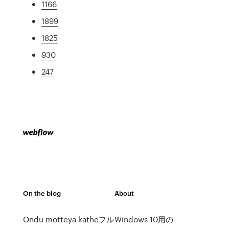
1166
1899
1825
930
247
On the blog
About
Ondu motteya katheフル
Windows 10用の