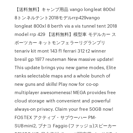
【送料無料】キャンプ用品 vango longleat 800xl
8トンネルテント2018モデルrrp429vango
longleat 800xl 8 berth vis a vis tunnel tent 2018
model rrp 429 【送料無料】模型車 モデルカー ス
ポーツカー キットモンフェラーリグランプリ
tenariv kit mont 143 f1 ferrari 312 t2 winner
bresil gp 1977 reuteman New massive update!
This update brings you new game modes, Elite
ranks selectable maps and a whole bunch of
new guns and skills! Play now for co-op
multiplayer awesomeness! MEGA provides free
cloud storage with convenient and powerful
always-on privacy. Claim your free 50GB now!
FOSTEX アクティブ・サブウーハー PM-
SUBmini2, ブナコ Faggio (ファッジョ)スピーカー