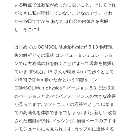
ある時点では欲望がめったにないこと、そしてそれ
がまさに私が理解していないことなのです。 それ
から19日ですから あなたは自分の内気さを克服
し、そこに出
はじめての COMSOL Multiphysics® 5 1.3 物理現
象の解析とその現状 コンピュータシミュレーショ
ンでは方程式の解を解くことによって現象を把握し
ていま す例えば tA さんが時速 4km で歩くとして
2 時間で何 km 歩いたかという問題をコン
COMSOL Multiphysics ® バージョン 5.3 では従来
のバージョンと比べてパフォーマンスの大きな改善
が見られます. ソフトウェアの応答性として10倍ま
での高速化を体験できるでしょう. また, 新しい改善
された機能が求解, メッシング, 物理ベースのアドオ
ンモジュールにも見られます. カップルに連絡する