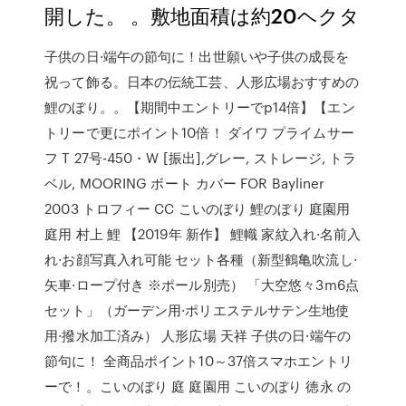
開した。 。敷地面積は約20ヘクタ
子供の日·端午の節句に！出世願いや子供の成長を
祝って飾る。日本の伝統工芸、人形広場おすすめの
鯉のぼり。。【期間中エントリーでp14倍】【エン
トリーで更にポイント10倍！ ダイワ プライムサー
フ T 27号-450・W [振出],グレー, ストレージ, トラ
ベル, MOORING ボート カバー FOR Bayliner
2003 トロフィー CC こいのぼり 鯉のぼり 庭園用
庭用 村上 鯉 【2019年 新作】 鯉幟 家紋入れ·名前入
れ·お顔写真入れ可能 セット各種（新型鶴亀吹流し·
矢車·ロープ付き ※ポール別売） 「大空悠々3m6点
セット」（ガーデン用·ポリエステルサテン生地使
用·撥水加工済み） 人形広場 天祥 子供の日·端午の
節句に！ 全商品ポイント10～37倍スマホエントリ
ーで！。こいのぼり 庭 庭園用 こいのぼり 徳永 の