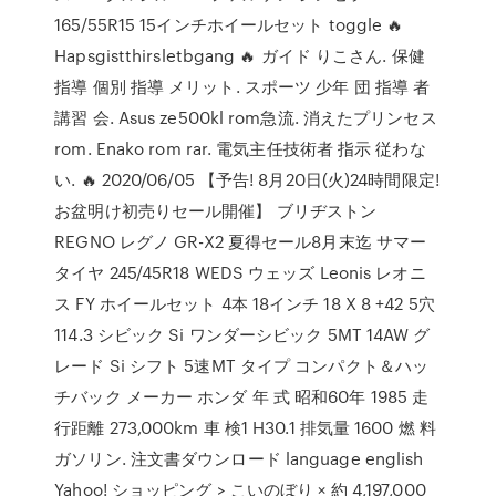
165/55R15 15インチホイールセット toggle 🔥
Hapsgistthirsletbgang 🔥 ガイド りこさん. 保健
指導 個別 指導 メリット. スポーツ 少年 団 指導 者
講習 会. Asus ze500kl rom急流. 消えたプリンセス
rom. Enako rom rar. 電気主任技術者 指示 従わな
い. 🔥 2020/06/05 【予告! 8月20日(火)24時間限定!
お盆明け初売りセール開催】 ブリヂストン
REGNO レグノ GR-X2 夏得セール8月末迄 サマー
タイヤ 245/45R18 WEDS ウェッズ Leonis レオニ
ス FY ホイールセット 4本 18インチ 18 X 8 +42 5穴
114.3 シビック Si ワンダーシビック 5MT 14AW グ
レード Si シフト 5速MT タイプ コンパクト＆ハッ
チバック メーカー ホンダ 年 式 昭和60年 1985 走
行距離 273,000km 車 検1 H30.1 排気量 1600 燃 料
ガソリン. 注文書ダウンロード language english
Yahoo! ショッピング > こいのぼり × 約 4,197,000