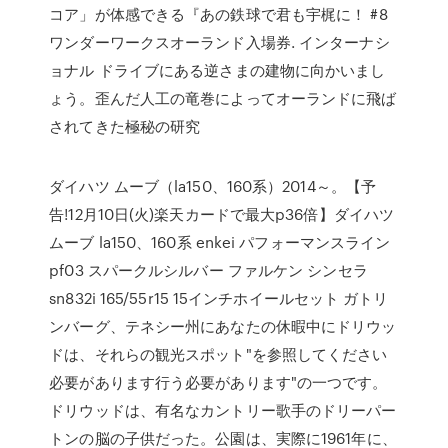
コア」が体感できる『あの鉄球で君も宇梶に！ #8
ワンダーワークスオーランド入場券. インターナシ
ョナル ドライブにある逆さまの建物に向かいまし
ょう。歪んだ人工の竜巻によってオーランドに飛ば
されてきた極秘の研究
ダイハツ ムーブ（la150、160系）2014～。【予
告!12月10日(火)楽天カードで最大p36倍】ダイハツ
ムーブ la150、160系 enkei パフォーマンスライン
pf03 スパークルシルバー ファルケン シンセラ
sn832i 165/55r15 15インチホイールセット ガトリ
ンバーグ、テネシー州にあなたの休暇中にドリウッ
ドは、それらの観光スポット"を参照してください
必要があります行う必要があります"の一つです。
ドリウッドは、有名なカントリー歌手のドリーパー
トンの脳の子供だった。公園は、実際に1961年に、