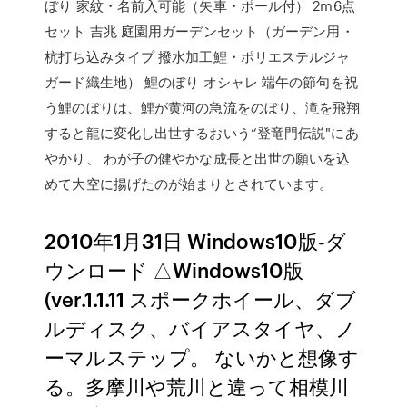
ぼり 家紋・名前入可能（矢車・ポール付） 2m6点
セット 吉兆 庭園用ガーデンセット（ガーデン用・
杭打ち込みタイプ 撥水加工鯉・ポリエステルジャ
ガード織生地） 鯉のぼり オシャレ 端午の節句を祝
う鯉のぼりは、鯉が黄河の急流をのぼり、滝を飛翔
すると龍に変化し出世するおいう“登竜門伝説"にあ
やかり、 わが子の健やかな成長と出世の願いを込
めて大空に揚げたのが始まりとされています。
2010年1月31日 Windows10版-ダ
ウンロード △Windows10版
(ver.1.1.11 スポークホイール、ダブ
ルディスク、バイアスタイヤ、ノ
ーマルステップ。 ないかと想像す
る。多摩川や荒川と違って相模川