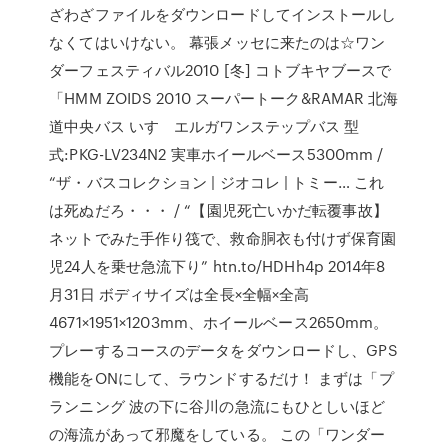
ざわざファイルをダウンロードしてインストールし
なくてはいけない。 幕張メッセに来たのは☆ワン
ダーフェスティバル2010 [冬] コトブキヤブースで
「HMM ZOIDS 2010 スーパートーク&RAMAR
北海
道中央バス いすゞエルガワンステップバス 型
式:PKG-LV234N2 実車ホイールベース5300mm /
“ザ・バスコレクション | ジオコレ | トミー… これ
は死ぬだろ・・・ / “【園児死亡いかだ転覆事故】
ネットでみた手作り筏で、救命胴衣も付けず保育園
児24人を乗せ急流下り” htn.to/HDHh4p 2014年8
月31日 ボディサイズは全長×全幅×全高
4671×1951×1203mm、ホイールベース2650mm。
プレーするコースのデータをダウンロードし、GPS
機能をONにして、ラウンドするだけ！ まずは「プ
ランニング 波の下に谷川の急流にもひとしいほど
の海流があって邪魔をしている。 この「ワンダー