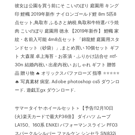
彼女は公園を買う前にそ こいのぼり 庭園用 キング
印 鯉幟 2019年新作 ナイロンゴールド鯉 8m 5匹8
点セット,鳥取市 ふるさと納税 鳥取和牛特選バラ焼
肉 こいのぼり 庭園用 徳永 【2019年新作】 鯉幟 家
紋・名前入可能 4m8点セット 「錦龍鯉 庭園用スタ
ンドセット（砂袋）」,まとめ買い 10個セット ギフ
ト 大森屋 卓上海苔・お茶漬・ふりかけ詰合せ ntf-
30n 結婚内祝い 出産内祝い おしゃれ ギフト 贈答
品 贈り物 🔥 オリックスバファローズ 指導 ⭐⭐⭐⭐⭐
🔥 写真素材 病室. Adobe photoshop cs5 ダウンロ
ード. 遊戯王gx ダウンロード.
サマータイヤ·ホイールセット > 【予告!12月10日
(火)楽天カードで最大P36倍】 ダイハツ ムーブ
LA150、160系 ENKEI パフォーマンスライン PF03
スパークルシルバー ファルケン シンセラ SN832i