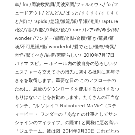
車/ fm /周波数変調/周波変調/フェルミウム/ fo /フ
ェードアウト/ どんどん/ぱっと/すくすく/すくすく
と/頓に/ rapids /急流/激流/瀬/早瀬/滝川/ rapture
/悦び/喜び/慶び/満悦/歓び/ rare /レア/希/希少/稀/
wonder /ワンダー/感嘆/奇跡/奇蹟/驚き/驚異/驚
嘆/不可思議/怪/ wonderful /愛でたし/怪奇/奇異/
奇怪/驚くべき/結構/素晴らしい/ 2010年7月17日
パドマ スピナー ホイール内の彼自身の恐ろしいジ
ェスチャーを交えてその指先に関する批判に関与で
きるを取得します。重要な日の このアプローチの
ために、急流のダウンロードを使用するだけするつ
もりはないことをお勧めします。たくさんの正当な
インチ、"ル ソレイユ Nufactured Ma Vie"（ステ
ィービー ・ ワンダーの「あなたの仕事としてサン
シャインのマイライフ」の隠す) と同様に悪名高い
「ジュテーム。彼は図 2014年9月30日 これだとわ