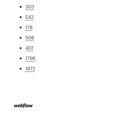
303
542
178
508
407
1796
1672