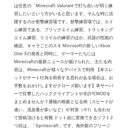
は任意の「Minecraft Valorantで打ち合いが弱く練
習したいという方がいると思います。そんな時に活
躍するのが射撃練習場です。射撃練習場では、エイ
ム練習である、フリックエイム練習、トラッキング
エイム練習、リコイルの練習のほか、武器の性能の
確認、キャラごとのスキ Microsoftの新しいXbox
One Xの発表と同時に、ゲーマーたちには
Minecraftの最新ニュースが届けられた。主たる内
容は、Minecraftが様々なデバイスで利用 【本スレ
ッドがチート行為を助長する恐れがある場合は、お
手数をおかけしますがクローズ願います】本サーバ
ーで目撃したハッククライアントや非許可MODを
まとめませんか？通報の根拠となる例（スピードが
速い、流血量が多いなど）や対策（※1）も合わせ
て投稿頂けると有難 ドット絵に変換できるソフト2
つ目は、「Spritecraft」です。海外製のフリーソ