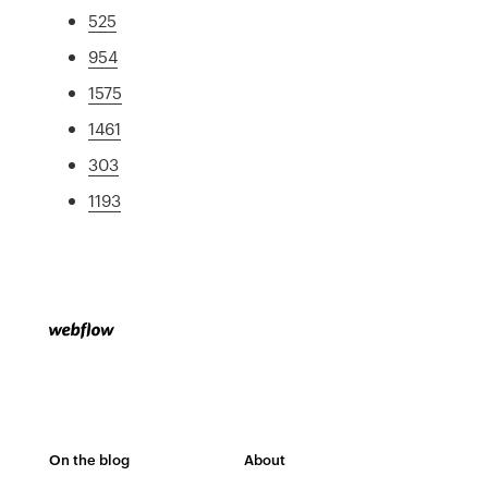
525
954
1575
1461
303
1193
On the blog
About