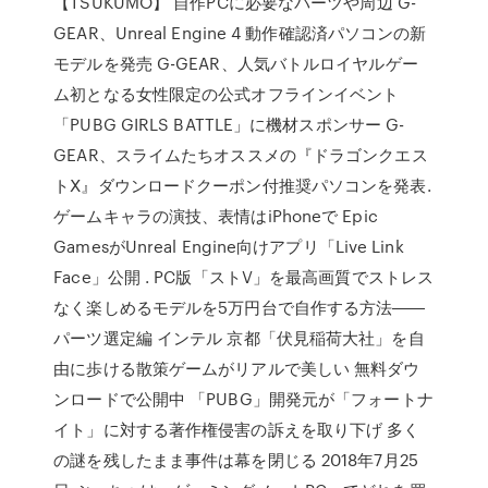
【TSUKUMO】 自作PCに必要なパーツや周辺 G-
GEAR、Unreal Engine 4 動作確認済パソコンの新
モデルを発売 G-GEAR、人気バトルロイヤルゲー
ム初となる女性限定の公式オフラインイベント
「PUBG GIRLS BATTLE」に機材スポンサー G-
GEAR、スライムたちオススメの『ドラゴンクエス
トⅩ』ダウンロードクーポン付推奨パソコンを発表.
ゲームキャラの演技、表情はiPhoneで Epic
GamesがUnreal Engine向けアプリ「Live Link
Face」公開 . PC版「ストV」を最高画質でストレス
なく楽しめるモデルを5万円台で自作する方法――
パーツ選定編 インテル 京都「伏見稲荷大社」を自
由に歩ける散策ゲームがリアルで美しい 無料ダウ
ンロードで公開中 「PUBG」開発元が「フォートナ
イト」に対する著作権侵害の訴えを取り下げ 多く
の謎を残したまま事件は幕を閉じる 2018年7月25