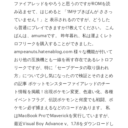
ファイアレッドをやろうと思うのですがROMを読
み込ませて、はじめると 「1Mサブきばんが ささっ
ていません！」と 表示されるのですが、どうした
ら普通にプレイできますか!?教えてください。 こん
ばんは、amumaです。 昨年暮れ、私は運よくレト
ロフリークを購入することができました。
ampeanuts.hatenablog.com 様々な機能が付いて
おり他の互換機とも一線を画す存在であるレトロフ
リークですが、特に「セーブデータの取り扱われ
方」について少し気になったので検証とそのまとめ
の記事 ポケットモンスターファイアレッドのチー
ト情報を掲載！出現ポケモン変更、色違い化、各種
イベントフラグ、伝説ポケモンと何度でも戦闘、ポ
ケモン必ず捕まえるなどのコードがあります。 私
はMacBook ProでMaverickを実行していますが、
最近Visual Boy Advance v。1.7.6をダウンロードし