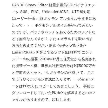
DANDP Binary Editor 軽量多機能SDIバイナリエデ
ィタ SJIS、EUC、Unicode(UCS2、UTF-8)対応
(ユーザー評価： 3) ポケモン アルタイルをするにあ
たって・・・ ポケモンアルタイルをやってみたい
のですが、パッチやパッチをあてるためのソフトな
どは無料なんですか？ またエメラルドを吸い出す
方法も教えてください IPSパッチとWINIPSや
LunarIPS(パッチを当てるソフト)は無料で ニンテ
ンドーdsの概要. 2004年12月に任天堂から発売され
た携帯ゲーム機。世界累計販売台数は1億5000万台
と空前の大ヒット。 4. ポケモンの作成 さて、ここ
でようやくポケモン作成に入ります。 一応mainデ
ータはPCの方にコピーしておきましょう。 事前に
ダウンロードしておいたPKHeXを解凍するとexeフ
ァイルがありますので、起動します。