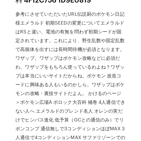
参考にさせていただいたURL伝説厨のポケモン日記
様エメラルド 初期SEEDの変更についてエメラルド
はRSと違い、電池の有無を問わず初期シードが固
定されています。これにより、野生乱数や固定乱数
で高個体を出すには長時間待機が必須となります。
ワザップ。ワザップはポケモン攻略などに必須だ
わ。ワザップをもちろん使っているわよね？ワザッ
プは本当にいいサイトだからね。ポケモン 改造コ
ードに興味ある人もいるのかしら。ワザップはポケ
モンの攻略・裏技サイトだよん。 かけるのページ
＞ポケモン広場A ポロック大百科 補巻 4人通信でき
ない人へ エメラルドのブレンド名人 オレンの実だ
けでヒンバス進化 低予算（GCとの通信のみ）でリ
ボンコンプ 通信無しで3コンディションほぼMAX 3
人通信で4コンディションMAX サファリゾーンでの