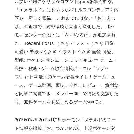
ルプレイ用にゲリラVsコマンドgunsを導入する。
『エメラルド』にもあったバトルフロンティアを内
容を一新して収録。 これまでにはない「おしえわ
ざ」の追加で、対戦環境が大きく変化した。 ポケ
モンセンターの地下に「Wi-Fiひろば」が追加され
た。 Recent Posts. うさぎ イラスト うさぎ 画像
可愛い 壁紙=>うさぎ イラスト うさぎ 画像 可愛い
壁紙; ポケモン サンムーン ミミッキュ-ポ ゲーム・
裏技・攻略 - ゲーム総合情報ポータル「ワザッ
プ!」は日本最大のゲーム情報サイト！ゲームニュ
ース、ゲーム動画、裏技、攻略、レビュー、質問な
ど間単に閲覧でき、メンバー同士で情報を交換した
り、無料ゲームをも楽しめるゲームsnsです。
2019/01/25 2013/11/18 ポケモンエメラルドのチー
ト情報を掲載！おこづかいMAX、出現ポケモン変