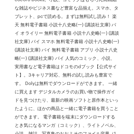
な雑誌やビジネス書など豊富な品揃え。スマホ、タ
ブレット、pcで読める。まずは無料試し読み！ 楽
天 無料電子書籍 小説十八史略(一) (講談社文庫) バ
イ オライリー 無料電子書籍 小説十八史略(一) (講談
社文庫) バイ スマホ 無料電子書籍 小説十八史略(一)
(講談社文庫) バイ 無料電子書籍 アプリ 小説十八史
略(一) (講談社文庫) バイ 人気のコミック、小説、
実用書など電子書籍はドコモのdブック【公式サイ
ト】。3キャリア対応、無料の試し読みも豊富で
す。 Dolyは無料でダウンロードができます。 一緒
に買えます デジタルカメラのお買い物で操作ガイ
ドを見つけたり、最新の映画ソフトと原作本といっ
たように、ほかの商品と一緒に電子書籍を買うこと
ができます。 電子書籍を端末にダウンロードする
とき気になるマンガ（コミック）、ライトノベル、
小説、雑誌、写真集のおおよそのファイル容量（1