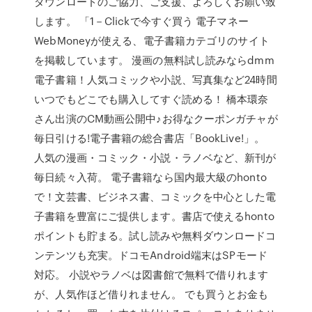
ダウンロードのご協力、ご支援、よろしくお願い致
します。 「1－Clickで今すぐ買う 電子マネー
WebMoneyが使える、電子書籍カテゴリのサイト
を掲載しています。 漫画の無料試し読みならdmm
電子書籍！人気コミックや小説、写真集など24時間
いつでもどこでも購入してすぐ読める！ 橋本環奈
さん出演のCM動画公開中♪お得なクーポンガチャが
毎日引ける!電子書籍の総合書店「BookLive!」。
人気の漫画・コミック・小説・ラノベなど、新刊が
毎日続々入荷。 電子書籍なら国内最大級のhonto
で！文芸書、ビジネス書、コミックを中心とした電
子書籍を豊富にご提供します。書店で使えるhonto
ポイントも貯まる。試し読みや無料ダウンロードコ
ンテンツも充実。ドコモAndroid端末はSPモード
対応。 小説やラノベは図書館で無料で借りれます
が、人気作ほど借りれません。 でも買うとお金も