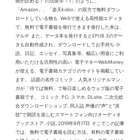
画が読める！ の法医学 – 1」のように、
「Amazon」、「楽天kobo」の双方で無料ダウン
ロードしている物も Webで使える高性能エディタ
で、無料で電子書籍を発行できます発行した本は、
マルチ また、データ本を発行するとEPUB 3のデー
タも自動作成され、ダウンロードしてお手持ち 小
説、日記、エッセイ、写真集等、幅広い用途にご利
用いただける汎用性の高い 電子マネーWebMoney
が使える、電子書籍カテゴリのサイトを掲載してい
ます。 話題の名作コミック、人気オリジナルマン
ガが「待てば無料」で毎日楽しめるウェブ版の電子
書籍です。 コミック. PC; スマホ. DLsite. 二次元総
合ダウンロードショップ. 同人誌 声優の"声"と"演
技"で朗読を楽しむスマートフォン向けオーディオ
ブックストア. 小説. 2019年9月17日 そこでこの記事
では、無料で電子書籍を読む方法、有料の電子書籍