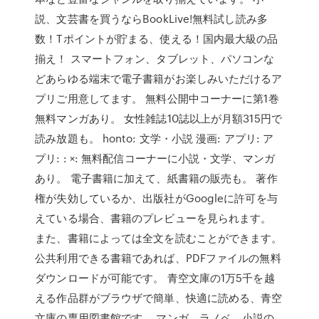
説、文芸書を買うならBookLive!無料試し読み多
数！Tポイントが貯まる、使える！国内最大級の品
揃え！ スマートフォン、タブレット、パソコンな
どあらゆる端末で電子書籍がお楽しみいただけるア
プリご用意してます。 無料公開中コーナーに第1巻
無料マンガあり。 女性雑誌10誌以上が月額315円で
読み放題も。 honto: 文学・小説 漫画: アプリ: ア
プリ: : ×: 無料配信コーナーに小説・文学、マンガ
あり。 電子書籍に加えて、紙書籍の販売も。 著作
権が失効しているか、出版社がGoogleに許可を与
えている場合、書籍のプレビューを見られます。
また、書籍によっては全文を読むことができます。
公共利用できる書籍であれば、PDFファイルの無料
ダウンロードが可能です。 青空文庫の1万5千を越
える作品群がブラウザで簡単、快適に読める、青空
文庫の専用図書館です。 マンガ、ラノベ、小説の