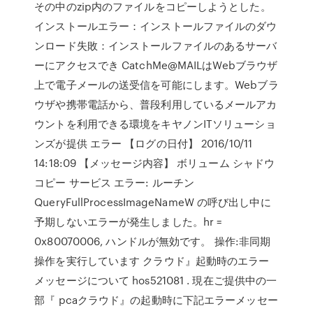
その中のzip内のファイルをコピーしようとした。
インストールエラー：インストールファイルのダウ
ンロード失敗：インストールファイルのあるサーバ
ーにアクセスでき CatchMe@MAILはWebブラウザ
上で電子メールの送受信を可能にします。Webブラ
ウザや携帯電話から、普段利用しているメールアカ
ウントを利用できる環境をキヤノンITソリューショ
ンズが提供 エラー 【ログの日付】 2016/10/11
14:18:09 【メッセージ内容】 ボリューム シャドウ
コピー サービス エラー: ルーチン
QueryFullProcessImageNameW の呼び出し中に
予期しないエラーが発生しました。hr =
0x80070006, ハンドルが無効です。 操作:非同期
操作を実行しています クラウド』起動時のエラー
メッセージについて hos521081 . 現在ご提供中の一
部『 pcaクラウド』の起動時に下記エラーメッセー