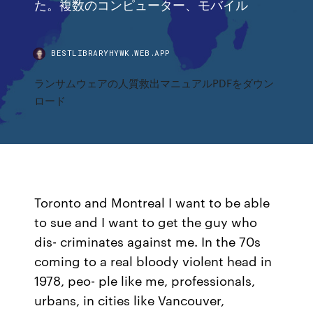
た。複数のコンピューター、モバイル
BESTLIBRARYHYWK.WEB.APP
ランサムウェアの人質救出マニュアルPDFをダウン
ロード
Toronto and Montreal I want to be able
to sue and I want to get the guy who
dis- criminates against me. In the 70s
coming to a real bloody violent head in
1978, peo- ple like me, professionals,
urbans, in cities like Vancouver,