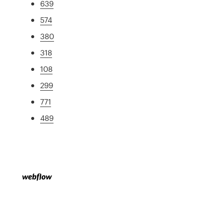
639
574
380
318
108
299
771
489