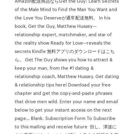
Amazon配送商品ならGet the Guy: Learn Secrets
of the Male Mind to Find the Man You Want and
the Love You Deserveが通常配送無料。 In his
book, Get the Guy, Matthew Hussey—
relationship expert, matchmaker, and star of
the reality show Ready for Love—reveals the
secrets Kindle 無料アプリのダウンロードはこち
ら。 Get The Guy shows you how to attract &
keep your man, from the #1 dating &
relationship coach, Matthew Hussey. Get dating
& relationship tips here! Download your free
chapter and get the copy-and-paste phrases
that drive men wild. Enter your name and email
below to get your instant access on the next
page… Blank. Subscription Form To Subscribe
to this mailing and receive future 但し、津波に