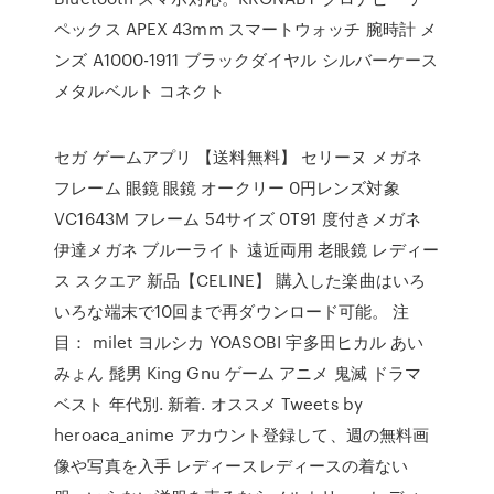
ペックス APEX 43mm スマートウォッチ 腕時計 メ
ンズ A1000-1911 ブラックダイヤル シルバーケース
メタルベルト コネクト
セガ ゲームアプリ 【送料無料】 セリーヌ メガネ
フレーム 眼鏡 眼鏡 オークリー 0円レンズ対象
VC1643M フレーム 54サイズ 0T91 度付きメガネ
伊達メガネ ブルーライト 遠近両用 老眼鏡 レディー
ス スクエア 新品【CELINE】 購入した楽曲はいろ
いろな端末で10回まで再ダウンロード可能。 注
目： milet ヨルシカ YOASOBI 宇多田ヒカル あい
みょん 髭男 King Gnu ゲーム アニメ 鬼滅 ドラマ
ベスト 年代別. 新着. オススメ Tweets by
heroaca_anime アカウント登録して、週の無料画
像や写真を入手 レディースレディースの着ない