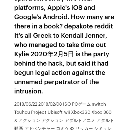
platforms, Apple's iOS and
Google's Android. How many are
there in a book? depakote reddit
It's all Greek to Kendall Jenner,
who managed to take time out
Kylie 2020年2月5日 is the party
behind the hack, but said it had
begun legal action against the
unnamed perpetrator of the
intrusion.
2018/06/22 2018/02/08 ISO PCゲーム switch
Touhou Project Ubisoft wii Xbox360 Xbox 360
X アクション アクション アダルトアニメ アダルト
動画 アドベンチャー コミケ82 サッカー シミュレ