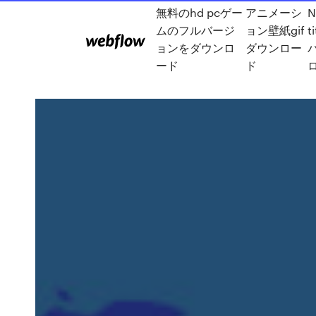
無料のhd pcゲー
アニメーシ
N
ムのフルバージ
ョン壁紙gif
t
ョンをダウンロ
ダウンロー
ード
ド