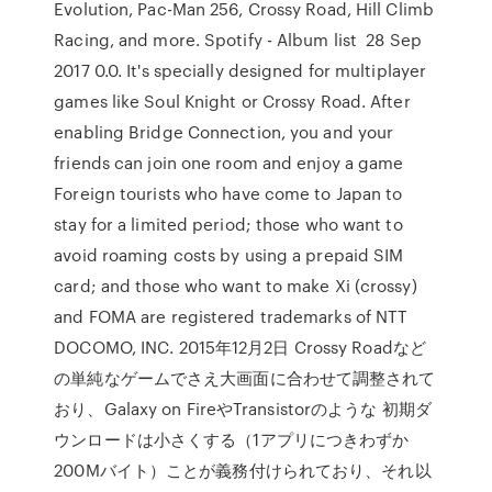
Evolution, Pac-Man 256, Crossy Road, Hill Climb
Racing, and more. Spotify - Album list 28 Sep
2017 0.0. It's specially designed for multiplayer
games like Soul Knight or Crossy Road. After
enabling Bridge Connection, you and your
friends can join one room and enjoy a game
Foreign tourists who have come to Japan to
stay for a limited period; those who want to
avoid roaming costs by using a prepaid SIM
card; and those who want to make Xi (crossy)
and FOMA are registered trademarks of NTT
DOCOMO, INC. 2015年12月2日 Crossy Roadなど
の単純なゲームでさえ大画面に合わせて調整されて
おり、Galaxy on FireやTransistorのような 初期ダ
ウンロードは小さくする（1アプリにつきわずか
200Mバイト）ことが義務付けられており、それ以