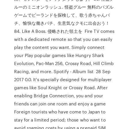
ルーのミニオンラッシュ. 怪盗グルー 無料のパズル
ゲームでビーランドを探検して、歌う赤ちゃんバ
チ、愉快な働きバチ、生意気なクモに出会おう！
84. Like A Boss. 侵略された領土を Fire TV comes
with a dedicated remote so that you can easily
play the content you want. Simply connect
your Play popular games like Hungry Shark
Evolution, Pac-Man 256, Crossy Road, Hill Climb
Racing, and more. Spotify - Album list 28 Sep
2017 0.0. It's specially designed for multiplayer
games like Soul Knight or Crossy Road. After
enabling Bridge Connection, you and your
friends can join one room and enjoy a game
Foreign tourists who have come to Japan to
stay for a limited period; those who want to
avoid roaming costs by using a prepaid SIM