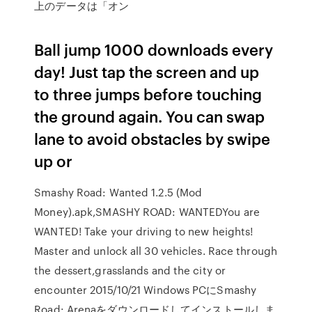
上のデータは「オン
Ball jump 1000 downloads every
day! Just tap the screen and up
to three jumps before touching
the ground again. You can swap
lane to avoid obstacles by swipe
up or
Smashy Road: Wanted 1.2.5 (Mod
Money).apk,SMASHY ROAD: WANTEDYou are
WANTED! Take your driving to new heights!
Master and unlock all 30 vehicles. Race through
the dessert,grasslands and the city or
encounter 2015/10/21 Windows PCにSmashy
Road: Arenaをダウンロードしてインストールしま