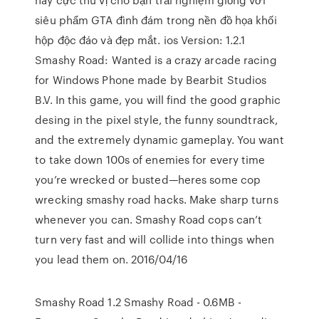
siêu phẩm GTA đình đám trong nền đồ họa khối
hộp độc đáo và đẹp mắt. ios Version: 1.2.1
Smashy Road: Wanted is a crazy arcade racing
for Windows Phone made by Bearbit Studios
B.V. In this game, you will find the good graphic
desing in the pixel style, the funny soundtrack,
and the extremely dynamic gameplay. You want
to take down 100s of enemies for every time
you’re wrecked or busted—heres some cop
wrecking smashy road hacks. Make sharp turns
whenever you can. Smashy Road cops can’t
turn very fast and will collide into things when
you lead them on. 2016/04/16
Smashy Road 1.2 Smashy Road - 0.6MB -