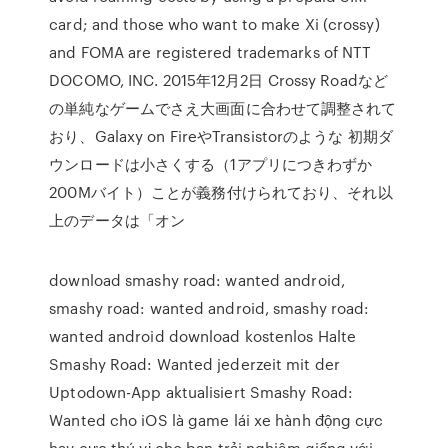
card; and those who want to make Xi (crossy)
and FOMA are registered trademarks of NTT
DOCOMO, INC. 2015年12月2日 Crossy Roadなど
の単純なゲームでさえ大画面に合わせて調整されて
おり、Galaxy on FireやTransistorのような 初期ダ
ウンロードは小さくする（1アプリにつきわずか
200Mバイト）ことが義務付けられており、それ以
上のデータは「オン
download smashy road: wanted android,
smashy road: wanted android, smashy road:
wanted android download kostenlos Halte
Smashy Road: Wanted jederzeit mit der
Uptodown-App aktualisiert Smashy Road:
Wanted cho iOS là game lái xe hành động cực
hay cực thú vị cho bạn trải nghiệm giống với