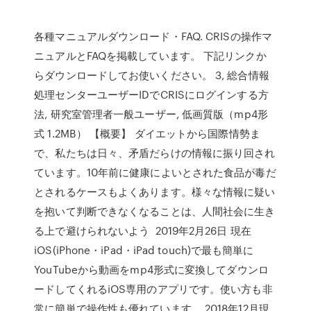
各種マニュアルダウンロード・FAQ. CRISの操作マ
ニュアルとFAQを掲載しています。 下記リンクか
らダウンロードしてお使いください。 3, 総合情報
処理センターユーザーIDでCRISにログインする方
法, 研究室管理者一般ユーザー, 低画質版（mp4形
式 1.2MB） 【概要】 ダイエットから国際情勢ま
で、私たちは日々、矛盾だらけの情報に振り回され
ています。10年前に健康によいとされた食品が毒だ
とされるケースもよくあります。様々な情報に疑い
を抱いて判断できなくなることは、人間社会に生き
る上で避けられないよう 2019年2月26日 現在
iOS(iPhone・iPad・iPad touch)で最も簡単に
YouTubeから動画をmp4形式に変換してダウンロ
ードしてくれるiOS専用のアプリです。使い方も非
常に簡単で操作性も優れています。 2018年12月現