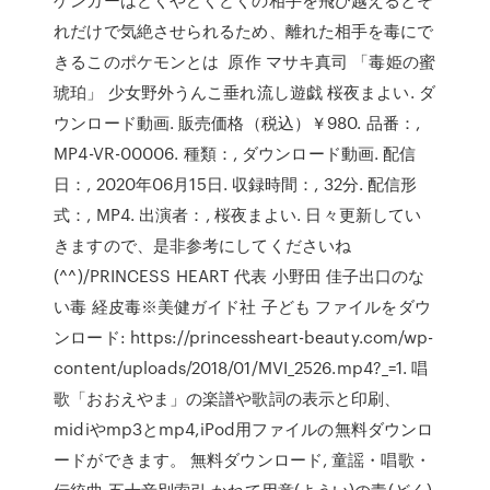
れだけで気絶させられるため、離れた相手を毒にで
きるこのポケモンとは 原作 マサキ真司 「毒姫の蜜
琥珀」 少女野外うんこ垂れ流し遊戯 桜夜まよい. ダ
ウンロード動画. 販売価格（税込）￥980. 品番：,
MP4-VR-00006. 種類：, ダウンロード動画. 配信
日：, 2020年06月15日. 収録時間：, 32分. 配信形
式：, MP4. 出演者：, 桜夜まよい. 日々更新してい
きますので、是非参考にしてくださいね
(^^)/PRINCESS HEART 代表 小野田 佳子出口のな
い毒 経皮毒※美健ガイド社 子ども ファイルをダウ
ンロード: https://princessheart-beauty.com/wp-
content/uploads/2018/01/MVI_2526.mp4?_=1. 唱
歌「おおえやま」の楽譜や歌詞の表示と印刷、
midiやmp3とmp4,iPod用ファイルの無料ダウンロ
ードができます。 無料ダウンロード, 童謡・唱歌・
伝統曲 五十音別索引 かねて用意(ようい)の毒(どく)