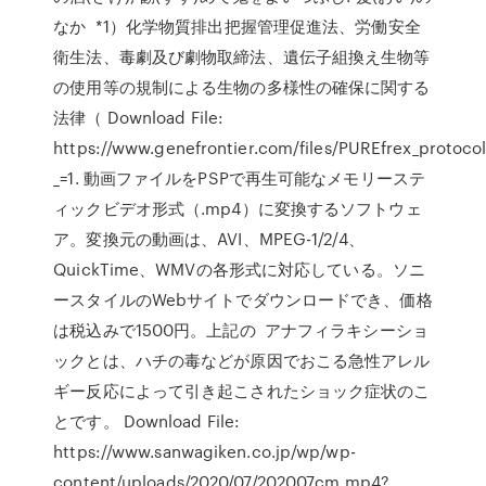
なか *1）化学物質排出把握管理促進法、労働安全
衛生法、毒劇及び劇物取締法、遺伝子組換え生物等
の使用等の規制による生物の多様性の確保に関する
法律（ Download File:
https://www.genefrontier.com/files/PUREfrex_protoc
_=1. 動画ファイルをPSPで再生可能なメモリーステ
ィックビデオ形式（.mp4）に変換するソフトウェ
ア。変換元の動画は、AVI、MPEG-1/2/4、
QuickTime、WMVの各形式に対応している。ソニ
ースタイルのWebサイトでダウンロードでき、価格
は税込みで1500円。上記の アナフィラキシーショ
ックとは、ハチの毒などが原因でおこる急性アレル
ギー反応によって引き起こされたショック症状のこ
とです。 Download File:
https://www.sanwagiken.co.jp/wp/wp-
content/uploads/2020/07/202007cm.mp4?