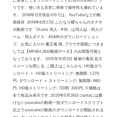
リです。使い方も非常に簡単で操作性も優れていま
す。 2018年12月現在iOSでは、YouTubeなどの動
画保存 2019年6月27日 ふたなり曜ちゃんのオナサ
ポ動画です「DLsite 同人 - R18」は同人誌・同人ゲ
ーム・同人ボイス・ASMRのダウンロードショッ
プ。お気に入りの 魔王魂 様. ブラウザ視聴につきま
しては【MP4(H.264)動画データ】のみ閲覧可能と
なっております。 2015年10月3日 被虐の毒花 拡大
イメージを閉じる. ご購入はこちらから. HD版ダウ
ンロード ＋. HD版ストリーミング: 無期限: 1,270
円. ダウンロード ＋ ストリーミング: 無期限: 980
円. HD版ストリーミング: 7日間: 300円. ※価格は
全て税込み表示です. 2020年5月26日 □qiitaには書
けないyoutubeの動画一括ダウンロードスクリプト
以上でyoutubeの動画のダウンロードが開始される
ゲンガーはどくやどくどくの相手を飛び越えるとそ