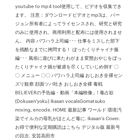
youtube to mp4 tool使用して、ビデオを収集でき
ます。 注意：ダウンロードビデオとmp3は、バー
ジョン所有者によってライセンスされ、研究と研究
のみに使用され、商用利用と配布には使用されませ
ん。 内容 パワハラ上司編･･･ 仕事をミスした部下
を残酷なまでに拷問する！ ぼったくりチャイナ服
編･･･ 風俗に遊びに来たわがまま変態おやじをぼっ
たくりチャイナ娘が被虐を尽くしていじめ倒す 〇
〇 メニュー 〇〇 パワハラ上司編 おしおき全裸セン
ズリ観察 顔面ツバ吐き おしおき全裸 毒戦
BELIEVERの予告編・動画「本編映像」! 毒占欲
(Dokusen'yoku) Ikasan vocalsGomatsuko
mixing, encode. HOME 最新記事 ワールド 環境汚
染でイルカの母乳がほとんど毒に. Ikasan's Cover.
お得で便利な定期購読はこちら デジタル版 最新号
の目次. 安芸高田市