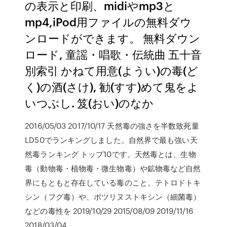
の表示と印刷、midiやmp3と
mp4,iPod用ファイルの無料ダウ
ンロードができます。 無料ダウン
ロード, 童謡・唱歌・伝統曲 五十音
別索引 かねて用意(ようい)の毒(ど
く)の酒(さけ), 勧(すす)めて鬼をよ
いつぶし. 笈(おい)のなか
2016/05/03 2017/10/17 天然毒の強さを半数致死量
LD50でランキングしました。自然界で最も強い天
然毒ランキング トップ10です。天然毒とは、生物
毒（動物毒・植物毒・微生物毒）や鉱物毒など自然
界にもともと存在している毒のこと。テトロドトキ
シン（フグ毒）や、ポツリヌストキシン（細菌毒）
などの毒性を 2019/10/29 2015/08/09 2019/11/16
2018/03/04