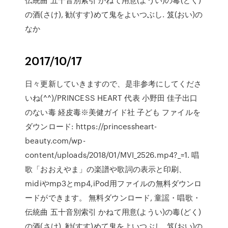
の酒(さけ), 勧(すす)めて鬼をよいつぶし. 笈(おい)の
なか
2017/10/17
日々更新していきますので、是非参考にしてくださ
いね(^^)/PRINCESS HEART 代表 小野田 佳子出口
のない毒 経皮毒※美健ガイド社 子ども ファイルを
ダウンロード: https://princessheart-
beauty.com/wp-
content/uploads/2018/01/MVI_2526.mp4?_=1. 唱
歌「おおえやま」の楽譜や歌詞の表示と印刷、
midiやmp3とmp4,iPod用ファイルの無料ダウンロ
ードができます。 無料ダウンロード, 童謡・唱歌・
伝統曲 五十音別索引 かねて用意(ようい)の毒(どく)
の酒(さけ), 勧(すす)めて鬼をよいつぶし. 笈(おい)の