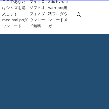
ここであなた
マイクロ
3ds hyrule
はシムズを購
ソフトオ
warriors無
ァ
入します
フィスダ
料フルダウ
medirval pcダ
ウンロー
ンロードメ
ウンロード
ド無料
ガ